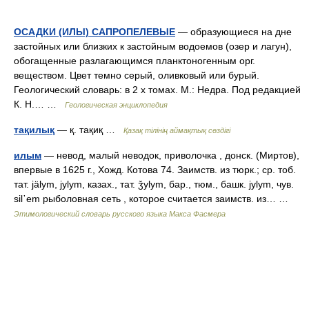
ОСАДКИ (ИЛЫ) САПРОПЕЛЕВЫЕ
— образующиеся на дне
застойных или близких к застойным водоемов (озер и лагун),
обогащенные разлагающимся планктоногенным орг.
веществом. Цвет темно серый, оливковый или бурый.
Геологический словарь: в 2 х томах. М.: Недра. Под редакцией
К. Н.… …
Геологическая энциклопедия
тақилық
— қ. тақиқ …
Қазақ тілінің аймақтық сөздігі
илым
— невод, малый неводок, приволочка , донск. (Миртов),
впервые в 1625 г., Хожд. Котова 74. Заимств. из тюрк.; ср. тоб.
тат. jälym, jylym, казах., тат. ǯуlуm, бар., тюм., башк. jylym, чув.
sil᾽еm рыболовная сеть , которое считается заимств. из… …
Этимологический словарь русского языка Макса Фасмера