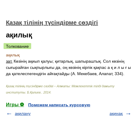
Қазақ тілінің түсіндірме сөздігі
ақилық
Толкование
ақилық
зат.
Көзінің ақиып қалуы; қитарлық, шапыраштық. Сол көзінің
сығырайған сықпырлығы да, оң көзінің кірпік қақпас а қ и л ы ғ ы
да қателеспегендігін айғақтайды (А. Мекебаев, Алапат, 334).
Қазақ тілінің түсіндірме сөздігі – Алматы: Мемлекеттік тілді дамыту
институты
.
Б.Қалиев.
.
2014
.
Игры ⚽
Поможем написать курсовую
ақилану
ақинақ