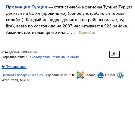
Провинции Турции
— статистические регионы Турции Турция
делится на 81 ил (провинцию) (ранее употреблялся термин
вилайет). Каждый ил подразделяется на районы (ильче, тур.
ilçe), всего по состоянию на 2007 насчитывается 923 района.
Административный центр ила… …
Википедия
© Академик, 2000-2026
18+
Обратная связь:
Техподдержка
,
Реклама на сайте
👣 Путешествия
Экспорт словарей на сайты
, сделанные на PHP,
Joomla,
Drupal,
WordPress, MODx.